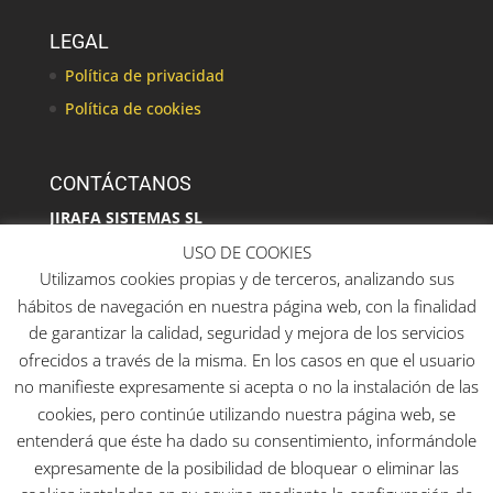
LEGAL
Política de privacidad
Política de cookies
CONTÁCTANOS
JIRAFA SISTEMAS SL
C/ Alcalaten, 16
USO DE COOKIES
46940 Manises
Utilizamos cookies propias y de terceros, analizando sus
hábitos de navegación en nuestra página web, con la finalidad
de garantizar la calidad, seguridad y mejora de los servicios
ofrecidos a través de la misma. En los casos en que el usuario
Otras páginas de Jirafa Sistemas
no manifieste expresamente si acepta o no la instalación de las
www.mconfort.com
cookies, pero continúe utilizando nuestra página web, se
www.halogenoinfrarrojo.com
entenderá que éste ha dado su consentimiento, informándole
www.evaporativosportatiles.com
expresamente de la posibilidad de bloquear o eliminar las
www.jirafasistemas.com