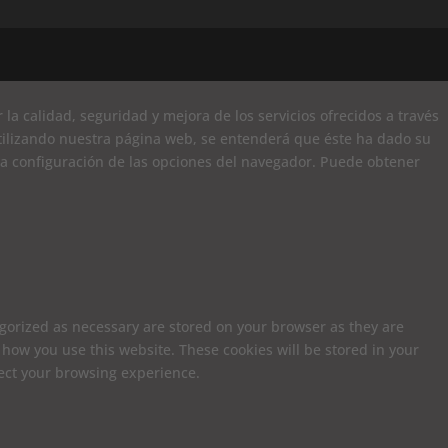
la calidad, seguridad y mejora de los servicios ofrecidos a través
 utilizando nuestra página web, se entenderá que éste ha dado su
la configuración de las opciones del navegador. Puede obtener
egorized as necessary are stored on your browser as they are
 how you use this website. These cookies will be stored in your
fect your browsing experience.