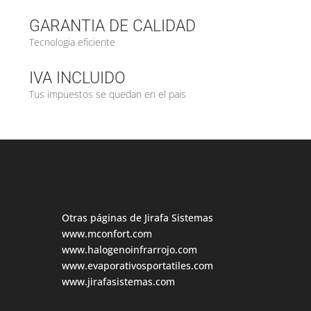
GARANTIA DE CALIDAD
Tecnologia eficiente
IVA INCLUIDO
Tus impuestos se quedan en el pais
Otras páginas de Jirafa Sistemas
www.mconfort.com
www.halogenoinfrarrojo.com
www.evaporativosportatiles.com
www.jirafasistemas.com