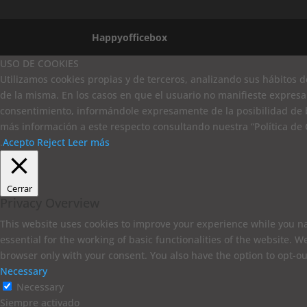
Happyofficebox
USO DE COOKIES
Utilizamos cookies propias y de terceros, analizando sus hábitos d
de la misma. En los casos en que el usuario no manifieste expresa
consentimiento, informándole expresamente de la posibilidad de b
más información a este respecto consultando nuestra “Política de 
.
Acepto
Reject
Leer más
Cerrar
Privacy Overview
This website uses cookies to improve your experience while you na
essential for the working of basic functionalities of the website. 
browser only with your consent. You also have the option to opt-ou
Necessary
Necessary
Siempre activado