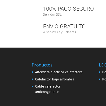
100% PAGO SEGURO
Servidor SSL
ENVIO GRATUITO
A peninsula y Baleares
Productos
LE
Alfombra electrica calefactora
Po
Calefactor bajo alfombra
Po
Cable calefactor
anticongelante