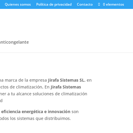
Quienes somos
Política de privacidad
Contacto
0 elementos
anticongelante
na marca de la empresa
Jirafa Sistemas SL.
en
ctos de climatización
.
En
Jirafa Sistemas
r a tu alcance soluciones de climatización
ad
eficiencia energética e innovación
son
odos los sistemas que distribuimos.