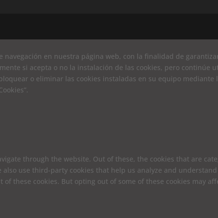
e navegación en nuestra página web, con la finalidad de garantizar 
mente si acepta o no la instalación de las cookies, pero continúe
loquear o eliminar las cookies instaladas en su equipo mediante 
Cookies”.
vigate through the website. Out of these, the cookies that are cat
We also use third-party cookies that help us analyze and understand
t of these cookies. But opting out of some of these cookies may af