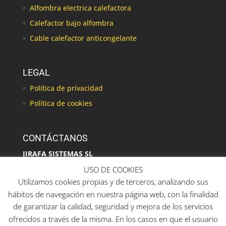
Alfombra electrica calefactora
Calefactor bajo alfombra
Cable calefactor anticongelante
LEGAL
Política de privacidad
Política de cookies
CONTÁCTANOS
JIRAFA SISTEMAS SL
C/ Alcalaten, 16
USO DE COOKIES
46940 Manises
Utilizamos cookies propias y de terceros, analizando sus
hábitos de navegación en nuestra página web, con la finalidad
de garantizar la calidad, seguridad y mejora de los servicios
ofrecidos a través de la misma. En los casos en que el usuario